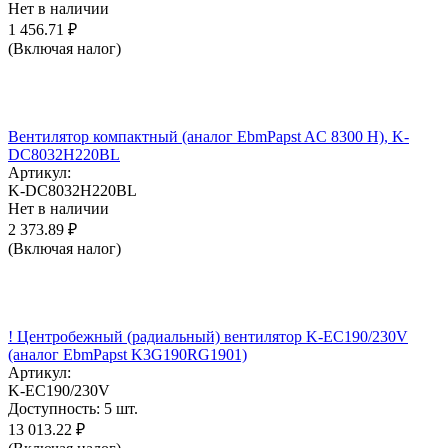
Нет в наличии
1 456.71
₽
(Включая налог)
Вентилятор компактный (аналог EbmPapst AC 8300 H), K-
DC8032H220BL
Артикул:
K-DC8032H220BL
Нет в наличии
2 373.89
₽
(Включая налог)
! Центробежный (радиальный) вентилятор K-EC190/230V
(аналог EbmPapst K3G190RG1901)
Артикул:
K-EC190/230V
Доступность:
5 шт.
13 013.22
₽