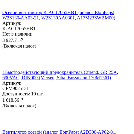
Осевой вентилятор K-AC17055HBT (аналог EbmPapst
W2S130-AA03-21, W2S130AA0301, A17M23SWBM00)
Артикул:
K-AC17055HBT
Нет в наличии
3 927.71
₽
(Включая налог)
! Быстродействующий предохранитель Cfriend, GR 25А,
690VAC, DIN000 (Mersen, Siba, Bussmann 170M1561)
Артикул:
CFM9025DT
Доступность:
10 шт.
1 618.56
₽
(Включая налог)
Вентилятор осевой (аналог EbmPapst A2D300-AP02-01,