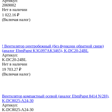
Артикул:
2069002
Нет в наличии
1 022.16
₽
(Включая налог)
! Вентилятор центробежный (без функции обратной связи)
(аналог EbmPapst K3G097AK3465), K-DC20-24BL
Артикул:
K-DC20-24BL
Нет в наличии
19 703.27
₽
(Включая налог)
Вентилятор компактный осевой (аналог EbmPapst 8414 N/2H),
K-DC8025-A24-30
Артикул:
K-DC8025-A24-30