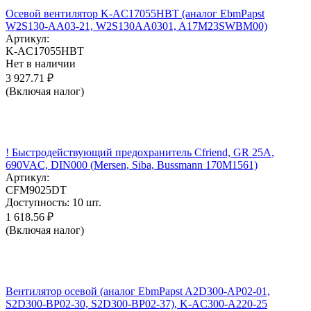
Осевой вентилятор K-AC17055HBT (аналог EbmPapst
W2S130-AA03-21, W2S130AA0301, A17M23SWBM00)
Артикул:
K-AC17055HBT
Нет в наличии
3 927.71
₽
(Включая налог)
! Быстродействующий предохранитель Cfriend, GR 25А,
690VAC, DIN000 (Mersen, Siba, Bussmann 170M1561)
Артикул:
CFM9025DT
Доступность:
10 шт.
1 618.56
₽
(Включая налог)
Вентилятор осевой (аналог EbmPapst A2D300-AP02-01,
S2D300-BP02-30, S2D300-BP02-37), K-AC300-A220-25