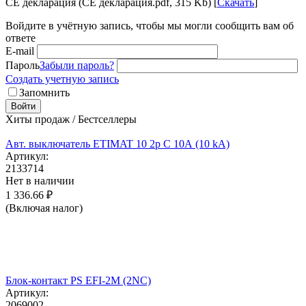
CE декларация (CE декларация.pdf, 315 Kb) [
Скачать
]
Войдите в учётную запись, чтобы мы могли сообщить вам об
ответе
E-mail
Пароль
Забыли пароль?
Создать учетную запись
Запомнить
Войти
Хиты продаж / Бестселлеры
Авт. выключатель ETIMAT 10 2p C 10А (10 kA)
Артикул:
2133714
Нет в наличии
1 336.66
₽
(Включая налог)
Блок-контакт PS EFI-2M (2NC)
Артикул:
2069002