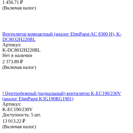
1 456.71
₽
(Включая налог)
Вентилятор компактный (аналог EbmPapst AC 8300 H), K-
DC8032H220BL
Артикул:
K-DC8032H220BL
Нет в наличии
2 373.89
₽
(Включая налог)
! Центробежный (радиальный) вентилятор K-EC190/230V
(аналог EbmPapst K3G190RG1901)
Артикул:
K-EC190/230V
Доступность:
5 шт.
13 013.22
₽
(Включая налог)