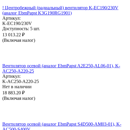
! Центробежный (радиальный) вентилятор K-EC190/230V
(аналог EbmPapst K3G190RG1901)
Артикул:
K-EC190/230V
Доступность:
5 шт.
13 013.22
₽
(Включая налог)
Вентилятор осевой (аналог EbmPapst A2E250-AL06-01), K-
AC250-A220-25
Артикул:
K-AC250-A220-25
Нет в наличии
18 883.20
₽
(Включая налог)
Вентилятор осевой (аналог EbmPapst S4D500-AM03-01), K-
AC500-S400V