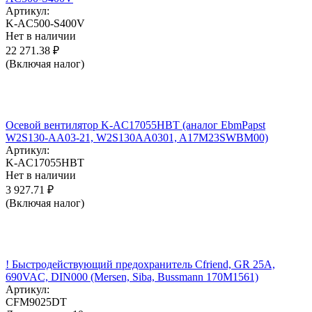
Артикул:
K-AC500-S400V
Нет в наличии
22 271.38
₽
(Включая налог)
Осевой вентилятор K-AC17055HBT (аналог EbmPapst
W2S130-AA03-21, W2S130AA0301, A17M23SWBM00)
Артикул:
K-AC17055HBT
Нет в наличии
3 927.71
₽
(Включая налог)
! Быстродействующий предохранитель Cfriend, GR 25А,
690VAC, DIN000 (Mersen, Siba, Bussmann 170M1561)
Артикул:
CFM9025DT