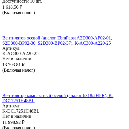
Доступность:
10 шт.
1 618.56
₽
(Включая налог)
Вентилятор осевой (аналог EbmPapst A2D300-AP02-01,
S2D300-BP02-30, S2D300-BP02-37), K-AC300-A220-25
Артикул:
K-AC300-A220-25
Нет в наличии
13 703.81
₽
(Включая налог)
Вентилятор компактный осевой (аналог 6318/2HPR), K-
DC17251H48BL
Артикул:
K-DC17251H48BL
Нет в наличии
11 998.92
₽
(Включая налог)