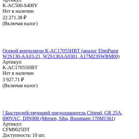
K-AC500-S400V
Нет в наличии
22 271.38
₽
(Включая налог)
Осевой вентилятор K-AC17055HBT (аналог EbmPapst
W2S130-AA03-21, W2S130AA0301, A17M23SWBM00)
Артикул:
K-AC17055HBT
Нет в наличии
3 927.71
₽
(Включая налог)
! Быстродействующий предохранитель Cfriend, GR 25А,
690VAC, DIN000 (Mersen, Siba, Bussmann 170M1561)
Артикул:
CFM9025DT
Доступность:
10 шт.