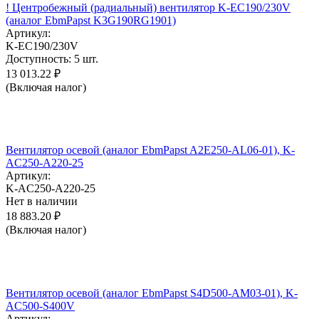
! Центробежный (радиальный) вентилятор K-EC190/230V
(аналог EbmPapst K3G190RG1901)
Артикул:
K-EC190/230V
Доступность:
5 шт.
13 013.22
₽
(Включая налог)
Вентилятор осевой (аналог EbmPapst A2E250-AL06-01), K-
AC250-A220-25
Артикул:
K-AC250-A220-25
Нет в наличии
18 883.20
₽
(Включая налог)
Вентилятор осевой (аналог EbmPapst S4D500-AM03-01), K-
AC500-S400V
Артикул: