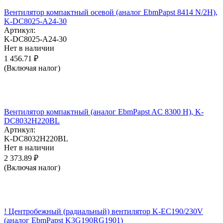
Вентилятор компактный осевой (аналог EbmPapst 8414 N/2H),
K-DC8025-A24-30
Артикул:
K-DC8025-A24-30
Нет в наличии
1 456.71
₽
(Включая налог)
Вентилятор компактный (аналог EbmPapst AC 8300 H), K-
DC8032H220BL
Артикул:
K-DC8032H220BL
Нет в наличии
2 373.89
₽
(Включая налог)
! Центробежный (радиальный) вентилятор K-EC190/230V
(аналог EbmPapst K3G190RG1901)