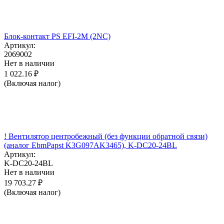
Блок-контакт PS EFI-2M (2NC)
Артикул:
2069002
Нет в наличии
1 022.16
₽
(Включая налог)
! Вентилятор центробежный (без функции обратной связи)
(аналог EbmPapst K3G097AK3465), K-DC20-24BL
Артикул:
K-DC20-24BL
Нет в наличии
19 703.27
₽
(Включая налог)