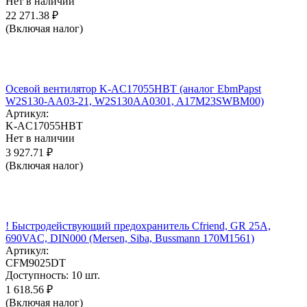
Нет в наличии
22 271.38
₽
(Включая налог)
Осевой вентилятор K-AC17055HBT (аналог EbmPapst
W2S130-AA03-21, W2S130AA0301, A17M23SWBM00)
Артикул:
K-AC17055HBT
Нет в наличии
3 927.71
₽
(Включая налог)
! Быстродействующий предохранитель Cfriend, GR 25А,
690VAC, DIN000 (Mersen, Siba, Bussmann 170M1561)
Артикул:
CFM9025DT
Доступность:
10 шт.
1 618.56
₽
(Включая налог)