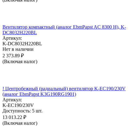
Вентилятор компактный (аналог EbmPapst AC 8300 H), K-
DC8032H220BL
Артикул:
K-DC8032H220BL
Нет в наличии
2 373.89
₽
(Включая налог)
! Центробежный (радиальный) вентилятор K-EC190/230V
(аналог EbmPapst K3G190RG1901)
Артикул:
K-EC190/230V
Доступность:
5 шт.
13 013.22
₽
(Включая налог)