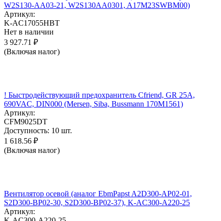
W2S130-AA03-21, W2S130AA0301, A17M23SWBM00)
Артикул:
K-AC17055HBT
Нет в наличии
3 927.71
₽
(Включая налог)
! Быстродействующий предохранитель Cfriend, GR 25А,
690VAC, DIN000 (Mersen, Siba, Bussmann 170M1561)
Артикул:
CFM9025DT
Доступность:
10 шт.
1 618.56
₽
(Включая налог)
Вентилятор осевой (аналог EbmPapst A2D300-AP02-01,
S2D300-BP02-30, S2D300-BP02-37), K-AC300-A220-25
Артикул:
K-AC300-A220-25