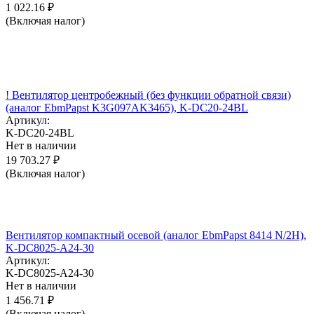
1 022.16
₽
(Включая налог)
! Вентилятор центробежный (без функции обратной связи)
(аналог EbmPapst K3G097AK3465), K-DC20-24BL
Артикул:
K-DC20-24BL
Нет в наличии
19 703.27
₽
(Включая налог)
Вентилятор компактный осевой (аналог EbmPapst 8414 N/2H),
K-DC8025-A24-30
Артикул:
K-DC8025-A24-30
Нет в наличии
1 456.71
₽
(Включая налог)