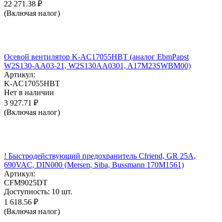
22 271.38
₽
(Включая налог)
Осевой вентилятор K-AC17055HBT (аналог EbmPapst
W2S130-AA03-21, W2S130AA0301, A17M23SWBM00)
Артикул:
K-AC17055HBT
Нет в наличии
3 927.71
₽
(Включая налог)
! Быстродействующий предохранитель Cfriend, GR 25А,
690VAC, DIN000 (Mersen, Siba, Bussmann 170M1561)
Артикул:
CFM9025DT
Доступность:
10 шт.
1 618.56
₽
(Включая налог)