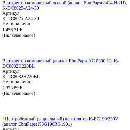
Вентилятор компактный осевой (аналог EbmPapst 8414 N/2H),
K-DC8025-A24-30
Артикул:
K-DC8025-A24-30
Нет в наличии
1 456.71
₽
(Включая налог)
Вентилятор компактный (аналог EbmPapst AC 8300 H), K-
DC8032H220BL
Артикул:
K-DC8032H220BL
Нет в наличии
2 373.89
₽
(Включая налог)
! Центробежный (радиальный) вентилятор K-EC190/230V
(аналог EbmPapst K3G190RG1901)
Артикул: