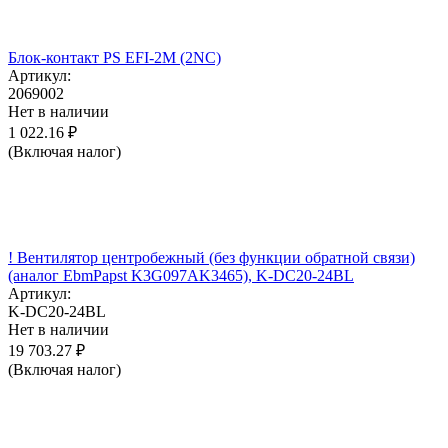
Блок-контакт PS EFI-2M (2NC)
Артикул:
2069002
Нет в наличии
1 022.16
₽
(Включая налог)
! Вентилятор центробежный (без функции обратной связи)
(аналог EbmPapst K3G097AK3465), K-DC20-24BL
Артикул:
K-DC20-24BL
Нет в наличии
19 703.27
₽
(Включая налог)