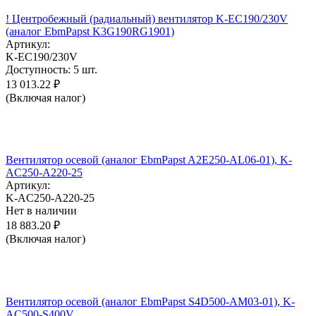
! Центробежный (радиальный) вентилятор K-EC190/230V
(аналог EbmPapst K3G190RG1901)
Артикул:
K-EC190/230V
Доступность:
5 шт.
13 013.22
₽
(Включая налог)
Вентилятор осевой (аналог EbmPapst A2E250-AL06-01), K-
AC250-A220-25
Артикул:
K-AC250-A220-25
Нет в наличии
18 883.20
₽
(Включая налог)
Вентилятор осевой (аналог EbmPapst S4D500-AM03-01), K-
AC500-S400V