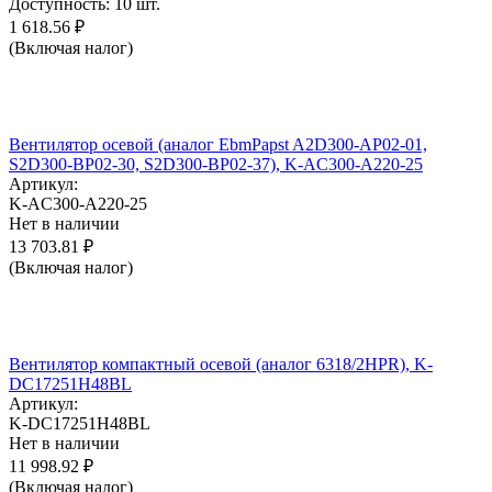
Доступность:
10 шт.
1 618.56
₽
(Включая налог)
Вентилятор осевой (аналог EbmPapst A2D300-AP02-01,
S2D300-BP02-30, S2D300-BP02-37), K-AC300-A220-25
Артикул:
K-AC300-A220-25
Нет в наличии
13 703.81
₽
(Включая налог)
Вентилятор компактный осевой (аналог 6318/2HPR), K-
DC17251H48BL
Артикул:
K-DC17251H48BL
Нет в наличии
11 998.92
₽
(Включая налог)