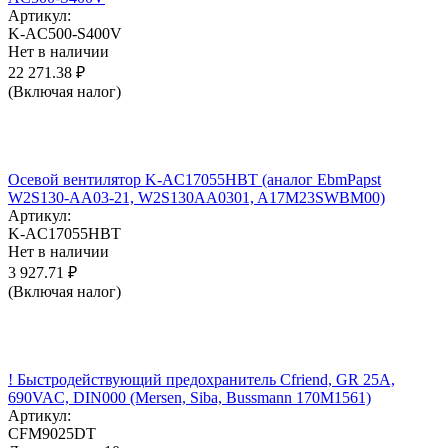
Артикул:
K-AC500-S400V
Нет в наличии
22 271.38
₽
(Включая налог)
Осевой вентилятор K-AC17055HBT (аналог EbmPapst
W2S130-AA03-21, W2S130AA0301, A17M23SWBM00)
Артикул:
K-AC17055HBT
Нет в наличии
3 927.71
₽
(Включая налог)
! Быстродействующий предохранитель Cfriend, GR 25А,
690VAC, DIN000 (Mersen, Siba, Bussmann 170M1561)
Артикул:
CFM9025DT