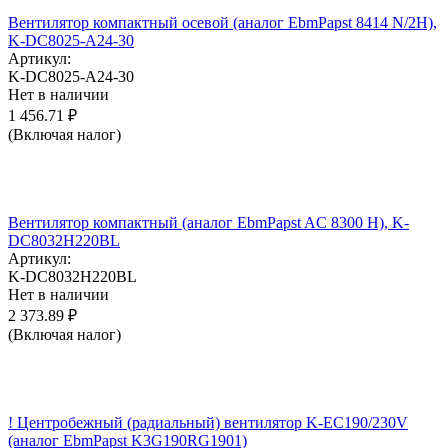
Вентилятор компактный осевой (аналог EbmPapst 8414 N/2H),
K-DC8025-A24-30
Артикул:
K-DC8025-A24-30
Нет в наличии
1 456.71
₽
(Включая налог)
Вентилятор компактный (аналог EbmPapst AC 8300 H), K-
DC8032H220BL
Артикул:
K-DC8032H220BL
Нет в наличии
2 373.89
₽
(Включая налог)
! Центробежный (радиальный) вентилятор K-EC190/230V
(аналог EbmPapst K3G190RG1901)