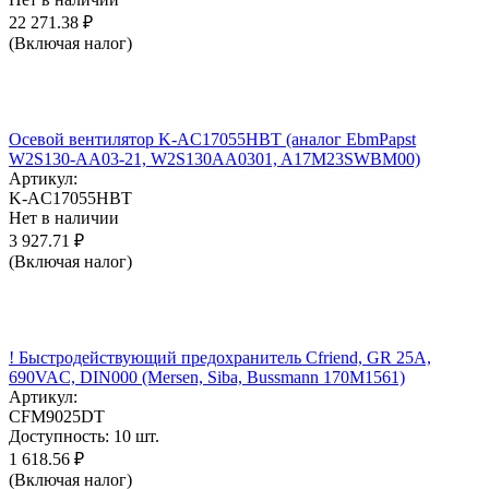
22 271.38
₽
(Включая налог)
Осевой вентилятор K-AC17055HBT (аналог EbmPapst
W2S130-AA03-21, W2S130AA0301, A17M23SWBM00)
Артикул:
K-AC17055HBT
Нет в наличии
3 927.71
₽
(Включая налог)
! Быстродействующий предохранитель Cfriend, GR 25А,
690VAC, DIN000 (Mersen, Siba, Bussmann 170M1561)
Артикул:
CFM9025DT
Доступность:
10 шт.
1 618.56
₽
(Включая налог)