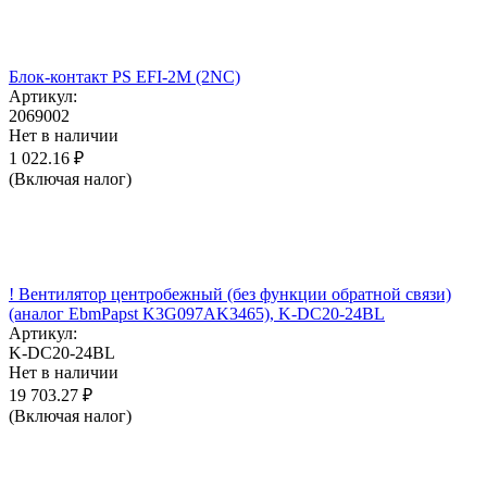
Блок-контакт PS EFI-2M (2NC)
Артикул:
2069002
Нет в наличии
1 022.16
₽
(Включая налог)
! Вентилятор центробежный (без функции обратной связи)
(аналог EbmPapst K3G097AK3465), K-DC20-24BL
Артикул:
K-DC20-24BL
Нет в наличии
19 703.27
₽
(Включая налог)