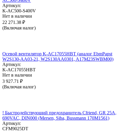
AC500-S400V
Артикул:
K-AC500-S400V
Нет в наличии
22 271.38
₽
(Включая налог)
Осевой вентилятор K-AC17055HBT (аналог EbmPapst
W2S130-AA03-21, W2S130AA0301, A17M23SWBM00)
Артикул:
K-AC17055HBT
Нет в наличии
3 927.71
₽
(Включая налог)
! Быстродействующий предохранитель Cfriend, GR 25А,
690VAC, DIN000 (Mersen, Siba, Bussmann 170M1561)
Артикул:
CFM9025DT