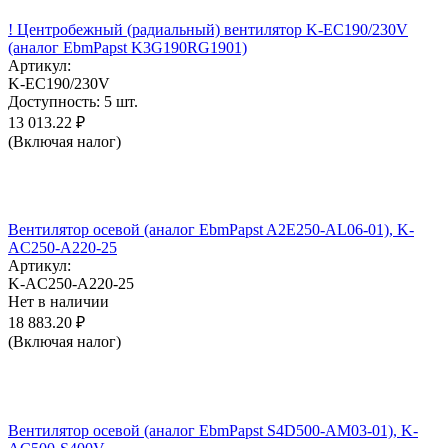
! Центробежный (радиальный) вентилятор K-EC190/230V
(аналог EbmPapst K3G190RG1901)
Артикул:
K-EC190/230V
Доступность:
5 шт.
13 013.22
₽
(Включая налог)
Вентилятор осевой (аналог EbmPapst A2E250-AL06-01), K-
AC250-A220-25
Артикул:
K-AC250-A220-25
Нет в наличии
18 883.20
₽
(Включая налог)
Вентилятор осевой (аналог EbmPapst S4D500-AM03-01), K-