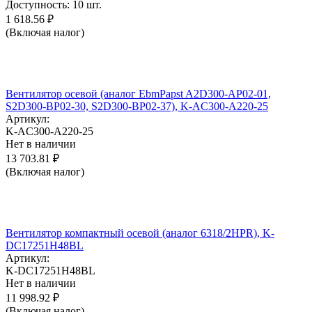
Доступность:
10 шт.
1 618.56
₽
(Включая налог)
Вентилятор осевой (аналог EbmPapst A2D300-AP02-01,
S2D300-BP02-30, S2D300-BP02-37), K-AC300-A220-25
Артикул:
K-AC300-A220-25
Нет в наличии
13 703.81
₽
(Включая налог)
Вентилятор компактный осевой (аналог 6318/2HPR), K-
DC17251H48BL
Артикул:
K-DC17251H48BL
Нет в наличии
11 998.92
₽
(Включая налог)