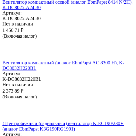
Вентилятор компактный осевой (аналог EbmPapst 8414 N/2H),
K-DC8025-A24-30
Артикул:
K-DC8025-A24-30
Нет в наличии
1 456.71
₽
(Включая налог)
Вентилятор компактный (аналог EbmPapst AC 8300 H), K-
DC8032H220BL
Артикул:
K-DC8032H220BL
Нет в наличии
2 373.89
₽
(Включая налог)
! Центробежный (радиальный) вентилятор K-EC190/230V
(аналог EbmPapst K3G190RG1901)
Артикул: