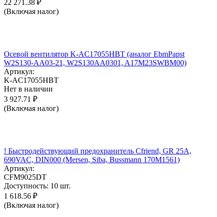
22 271.38
₽
(Включая налог)
Осевой вентилятор K-AC17055HBT (аналог EbmPapst
W2S130-AA03-21, W2S130AA0301, A17M23SWBM00)
Артикул:
K-AC17055HBT
Нет в наличии
3 927.71
₽
(Включая налог)
! Быстродействующий предохранитель Cfriend, GR 25А,
690VAC, DIN000 (Mersen, Siba, Bussmann 170M1561)
Артикул:
CFM9025DT
Доступность:
10 шт.
1 618.56
₽
(Включая налог)