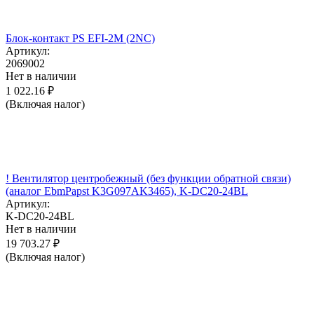
Блок-контакт PS EFI-2M (2NC)
Артикул:
2069002
Нет в наличии
1 022.16
₽
(Включая налог)
! Вентилятор центробежный (без функции обратной связи)
(аналог EbmPapst K3G097AK3465), K-DC20-24BL
Артикул:
K-DC20-24BL
Нет в наличии
19 703.27
₽
(Включая налог)