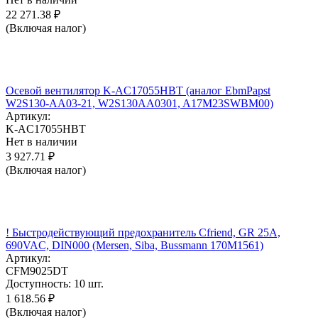
22 271.38
₽
(Включая налог)
Осевой вентилятор K-AC17055HBT (аналог EbmPapst
W2S130-AA03-21, W2S130AA0301, A17M23SWBM00)
Артикул:
K-AC17055HBT
Нет в наличии
3 927.71
₽
(Включая налог)
! Быстродействующий предохранитель Cfriend, GR 25А,
690VAC, DIN000 (Mersen, Siba, Bussmann 170M1561)
Артикул:
CFM9025DT
Доступность:
10 шт.
1 618.56
₽
(Включая налог)