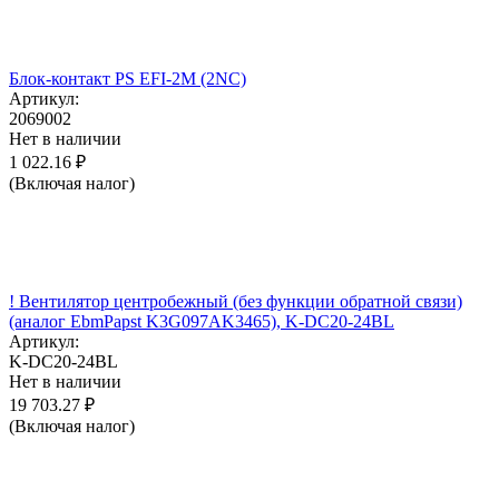
Блок-контакт PS EFI-2M (2NC)
Артикул:
2069002
Нет в наличии
1 022.16
₽
(Включая налог)
! Вентилятор центробежный (без функции обратной связи)
(аналог EbmPapst K3G097AK3465), K-DC20-24BL
Артикул:
K-DC20-24BL
Нет в наличии
19 703.27
₽
(Включая налог)