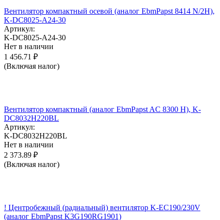
Вентилятор компактный осевой (аналог EbmPapst 8414 N/2H),
K-DC8025-A24-30
Артикул:
K-DC8025-A24-30
Нет в наличии
1 456.71
₽
(Включая налог)
Вентилятор компактный (аналог EbmPapst AC 8300 H), K-
DC8032H220BL
Артикул:
K-DC8032H220BL
Нет в наличии
2 373.89
₽
(Включая налог)
! Центробежный (радиальный) вентилятор K-EC190/230V
(аналог EbmPapst K3G190RG1901)