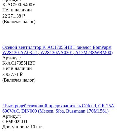
K-AC500-S400V
Нет в наличии
22 271.38
₽
(Включая налог)
Осевой вентилятор K-AC17055HBT (аналог EbmPapst
W2S130-AA03-21, W2S130AA0301, A17M23SWBM00)
Артикул:
K-AC17055HBT
Нет в наличии
3 927.71
₽
(Включая налог)
! Быстродействующий предохранитель Cfriend, GR 25А,
690VAC, DIN000 (Mersen, Siba, Bussmann 170M1561)
Артикул:
CFM9025DT
Доступность:
10 шт.