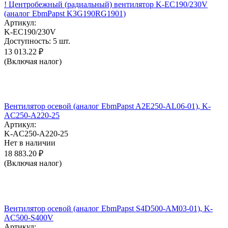
! Центробежный (радиальный) вентилятор K-EC190/230V
(аналог EbmPapst K3G190RG1901)
Артикул:
K-EC190/230V
Доступность:
5 шт.
13 013.22
₽
(Включая налог)
Вентилятор осевой (аналог EbmPapst A2E250-AL06-01), K-
AC250-A220-25
Артикул:
K-AC250-A220-25
Нет в наличии
18 883.20
₽
(Включая налог)
Вентилятор осевой (аналог EbmPapst S4D500-AM03-01), K-
AC500-S400V
Артикул: