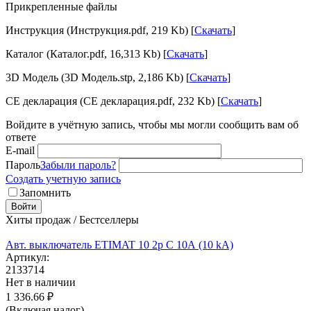
Прикрепленные файлы
Инструкция (Инструкция.pdf, 219 Kb) [
Скачать
]
Каталог (Каталог.pdf, 16,313 Kb) [
Скачать
]
3D Модель (3D Модель.stp, 2,186 Kb) [
Скачать
]
CE декларация (CE декларация.pdf, 232 Kb) [
Скачать
]
Войдите в учётную запись, чтобы мы могли сообщить вам об
ответе
E-mail
Пароль
Забыли пароль?
Создать учетную запись
Запомнить
Войти
Хиты продаж / Бестселлеры
Авт. выключатель ETIMAT 10 2p C 10А (10 kA)
Артикул:
2133714
Нет в наличии
1 336.66
₽
(Включая налог)