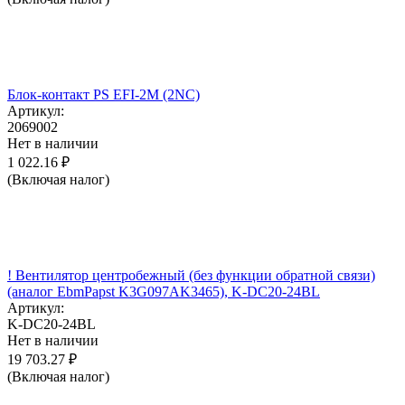
Блок-контакт PS EFI-2M (2NC)
Артикул:
2069002
Нет в наличии
1 022.16
₽
(Включая налог)
! Вентилятор центробежный (без функции обратной связи)
(аналог EbmPapst K3G097AK3465), K-DC20-24BL
Артикул:
K-DC20-24BL
Нет в наличии
19 703.27
₽
(Включая налог)