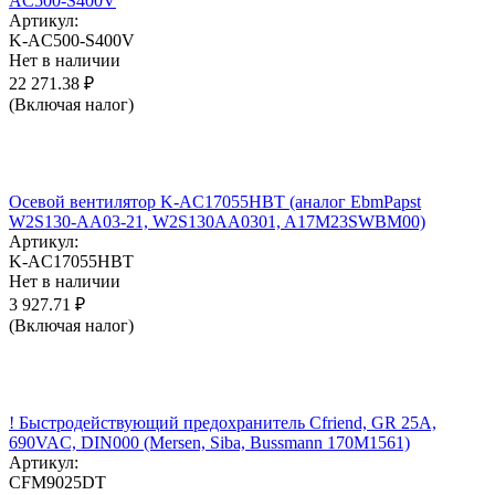
AC500-S400V
Артикул:
K-AC500-S400V
Нет в наличии
22 271.38
₽
(Включая налог)
Осевой вентилятор K-AC17055HBT (аналог EbmPapst
W2S130-AA03-21, W2S130AA0301, A17M23SWBM00)
Артикул:
K-AC17055HBT
Нет в наличии
3 927.71
₽
(Включая налог)
! Быстродействующий предохранитель Cfriend, GR 25А,
690VAC, DIN000 (Mersen, Siba, Bussmann 170M1561)
Артикул:
CFM9025DT