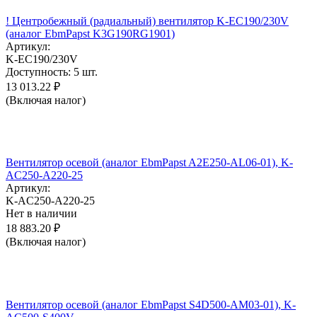
! Центробежный (радиальный) вентилятор K-EC190/230V
(аналог EbmPapst K3G190RG1901)
Артикул:
K-EC190/230V
Доступность:
5 шт.
13 013.22
₽
(Включая налог)
Вентилятор осевой (аналог EbmPapst A2E250-AL06-01), K-
AC250-A220-25
Артикул:
K-AC250-A220-25
Нет в наличии
18 883.20
₽
(Включая налог)
Вентилятор осевой (аналог EbmPapst S4D500-AM03-01), K-