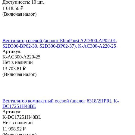
Доступность:
10 шт.
1 618.56
₽
(Включая налог)
Вентилятор осевой (аналог EbmPapst A2D300-AP02-01,
S2D300-BP02-30, S2D300-BP02-37), K-AC300-A220-25
Артикул:
K-AC300-A220-25
Нет в наличии
13 703.81
₽
(Включая налог)
Вентилятор компактный осевой (аналог 6318/2HPR), K-
DC17251H48BL
Артикул:
K-DC17251H48BL
Нет в наличии
11 998.92
₽
(Включая налог)