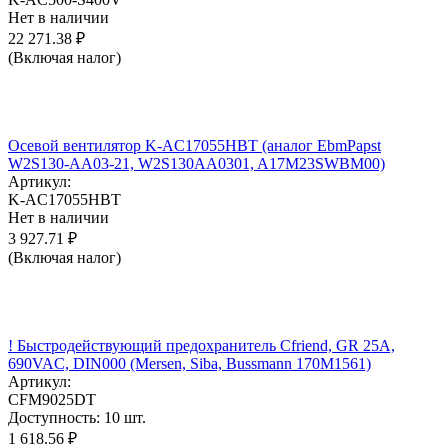
Нет в наличии
22 271.38
₽
(Включая налог)
Осевой вентилятор K-AC17055HBT (аналог EbmPapst
W2S130-AA03-21, W2S130AA0301, A17M23SWBM00)
Артикул:
K-AC17055HBT
Нет в наличии
3 927.71
₽
(Включая налог)
! Быстродействующий предохранитель Cfriend, GR 25А,
690VAC, DIN000 (Mersen, Siba, Bussmann 170M1561)
Артикул:
CFM9025DT
Доступность:
10 шт.
1 618.56
₽