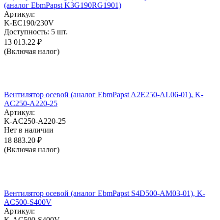
(аналог EbmPapst K3G190RG1901)
Артикул:
K-EC190/230V
Доступность:
5 шт.
13 013.22
₽
(Включая налог)
Вентилятор осевой (аналог EbmPapst A2E250-AL06-01), K-
AC250-A220-25
Артикул:
K-AC250-A220-25
Нет в наличии
18 883.20
₽
(Включая налог)
Вентилятор осевой (аналог EbmPapst S4D500-AM03-01), K-
AC500-S400V
Артикул:
K-AC500-S400V