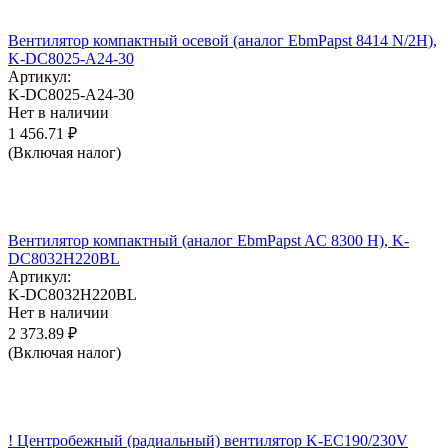
Вентилятор компактный осевой (аналог EbmPapst 8414 N/2H),
K-DC8025-A24-30
Артикул:
K-DC8025-A24-30
Нет в наличии
1 456.71
₽
(Включая налог)
Вентилятор компактный (аналог EbmPapst AC 8300 H), K-
DC8032H220BL
Артикул:
K-DC8032H220BL
Нет в наличии
2 373.89
₽
(Включая налог)
! Центробежный (радиальный) вентилятор K-EC190/230V