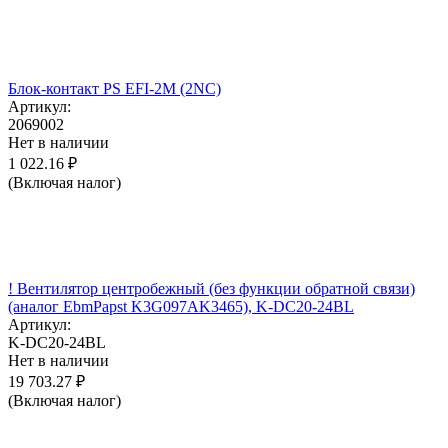
Блок-контакт PS EFI-2M (2NC)
Артикул:
2069002
Нет в наличии
1 022.16
₽
(Включая налог)
! Вентилятор центробежный (без функции обратной связи)
(аналог EbmPapst K3G097AK3465), K-DC20-24BL
Артикул:
K-DC20-24BL
Нет в наличии
19 703.27
₽
(Включая налог)