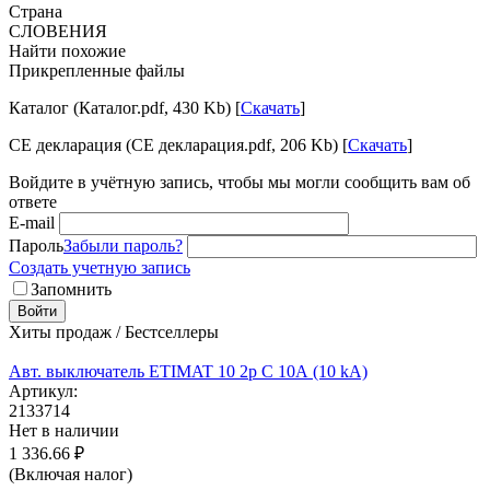
Страна
СЛОВЕНИЯ
Найти похожие
Прикрепленные файлы
Каталог (Каталог.pdf, 430 Kb) [
Скачать
]
CE декларация (CE декларация.pdf, 206 Kb) [
Скачать
]
Войдите в учётную запись, чтобы мы могли сообщить вам об
ответе
E-mail
Пароль
Забыли пароль?
Создать учетную запись
Запомнить
Войти
Хиты продаж / Бестселлеры
Авт. выключатель ETIMAT 10 2p C 10А (10 kA)
Артикул:
2133714
Нет в наличии
1 336.66
₽
(Включая налог)