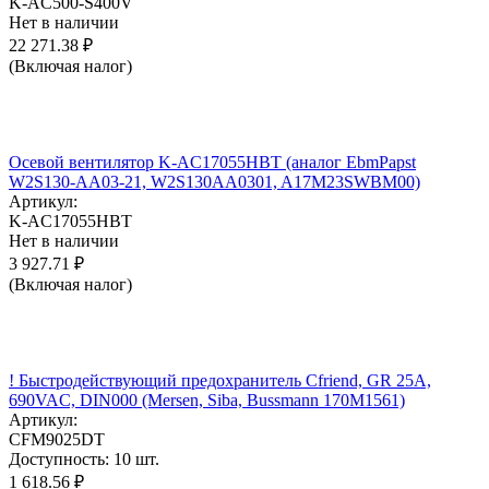
K-AC500-S400V
Нет в наличии
22 271.38
₽
(Включая налог)
Осевой вентилятор K-AC17055HBT (аналог EbmPapst
W2S130-AA03-21, W2S130AA0301, A17M23SWBM00)
Артикул:
K-AC17055HBT
Нет в наличии
3 927.71
₽
(Включая налог)
! Быстродействующий предохранитель Cfriend, GR 25А,
690VAC, DIN000 (Mersen, Siba, Bussmann 170M1561)
Артикул:
CFM9025DT
Доступность:
10 шт.
1 618.56
₽