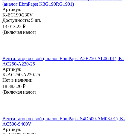
(аналог EbmPapst K3G190RG1901)
Артикул:
K-EC190/230V
Доступность:
5 шт.
13 013.22
₽
(Включая налог)
Вентилятор осевой (аналог EbmPapst A2E250-AL06-01), K-
AC250-A220-25
Артикул:
K-AC250-A220-25
Нет в наличии
18 883.20
₽
(Включая налог)
Вентилятор осевой (аналог EbmPapst S4D500-AM03-01), K-
AC500-S400V
Артикул: