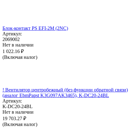
Блок-контакт PS EFI-2M (2NC)
Артикул:
2069002
Нет в наличии
1 022.16
₽
(Включая налог)
! Вентилятор центробежный (без функции обратной связи)
(аналог EbmPapst K3G097AK3465), K-DC20-24BL
Артикул:
K-DC20-24BL
Нет в наличии
19 703.27
₽
(Включая налог)