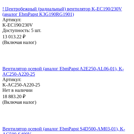
! Центробежный (радиальный) вентилятор K-EC190/230V
(аналог EbmPapst K3G190RG1901)
Артикул:
K-EC190/230V
Доступность:
5 шт.
13 013.22
₽
(Включая налог)
Вентилятор осевой (аналог EbmPapst A2E250-AL06-01), K-
AC250-A220-25
Артикул:
K-AC250-A220-25
Нет в наличии
18 883.20
₽
(Включая налог)
Вентилятор осевой (аналог EbmPapst S4D500-AM03-01), K-