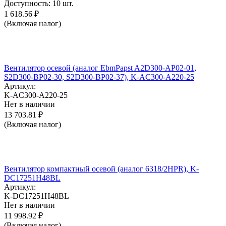
Доступность:
10 шт.
1 618.56
₽
(Включая налог)
Вентилятор осевой (аналог EbmPapst A2D300-AP02-01,
S2D300-BP02-30, S2D300-BP02-37), K-AC300-A220-25
Артикул:
K-AC300-A220-25
Нет в наличии
13 703.81
₽
(Включая налог)
Вентилятор компактный осевой (аналог 6318/2HPR), K-
DC17251H48BL
Артикул:
K-DC17251H48BL
Нет в наличии
11 998.92
₽
(Включая налог)