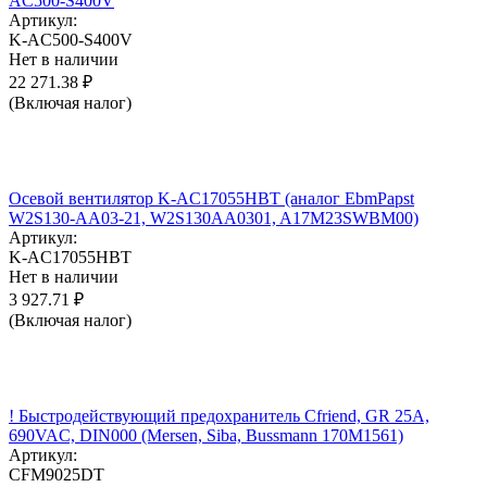
AC500-S400V
Артикул:
K-AC500-S400V
Нет в наличии
22 271.38
₽
(Включая налог)
Осевой вентилятор K-AC17055HBT (аналог EbmPapst
W2S130-AA03-21, W2S130AA0301, A17M23SWBM00)
Артикул:
K-AC17055HBT
Нет в наличии
3 927.71
₽
(Включая налог)
! Быстродействующий предохранитель Cfriend, GR 25А,
690VAC, DIN000 (Mersen, Siba, Bussmann 170M1561)
Артикул:
CFM9025DT