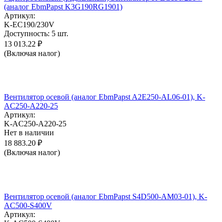
(аналог EbmPapst K3G190RG1901)
Артикул:
K-EC190/230V
Доступность:
5 шт.
13 013.22
₽
(Включая налог)
Вентилятор осевой (аналог EbmPapst A2E250-AL06-01), K-
AC250-A220-25
Артикул:
K-AC250-A220-25
Нет в наличии
18 883.20
₽
(Включая налог)
Вентилятор осевой (аналог EbmPapst S4D500-AM03-01), K-
AC500-S400V
Артикул: