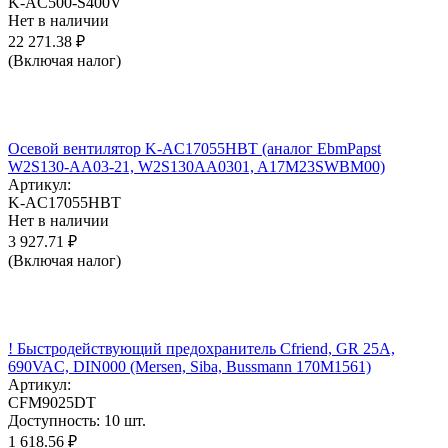
K-AC500-S400V
Нет в наличии
22 271.38
₽
(Включая налог)
Осевой вентилятор K-AC17055HBT (аналог EbmPapst
W2S130-AA03-21, W2S130AA0301, A17M23SWBM00)
Артикул:
K-AC17055HBT
Нет в наличии
3 927.71
₽
(Включая налог)
! Быстродействующий предохранитель Cfriend, GR 25А,
690VAC, DIN000 (Mersen, Siba, Bussmann 170M1561)
Артикул:
CFM9025DT
Доступность:
10 шт.
1 618.56
₽