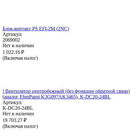
Блок-контакт PS EFI-2M (2NC)
Артикул:
2069002
Нет в наличии
1 022.16
₽
(Включая налог)
! Вентилятор центробежный (без функции обратной связи)
(аналог EbmPapst K3G097AK3465), K-DC20-24BL
Артикул:
K-DC20-24BL
Нет в наличии
19 703.27
₽
(Включая налог)