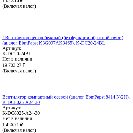
1 022.16
₽
(Включая налог)
! Вентилятор центробежный (без функции обратной связи)
(аналог EbmPapst K3G097AK3465), K-DC20-24BL
Артикул:
K-DC20-24BL
Нет в наличии
19 703.27
₽
(Включая налог)
Вентилятор компактный осевой (аналог EbmPapst 8414 N/2H),
K-DC8025-A24-30
Артикул:
K-DC8025-A24-30
Нет в наличии
1 456.71
₽
(Включая налог)