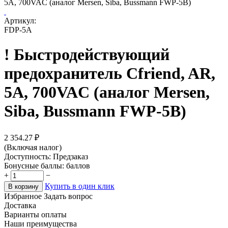
5А, 700VAC (аналог Mersen, Siba, Bussmann FWP-5B)
Артикул:
FDP-5A
! Быстродействующий
предохранитель Cfriend, AR,
5А, 700VAC (аналог Mersen,
Siba, Bussmann FWP-5B)
2 354.27
₽
(Включая налог)
Доступность:
Предзаказ
Бонусные баллы:
баллов
+
−
Купить в один клик
В корзину
Избранное
Задать вопрос
Доставка
Варианты оплаты
Наши преимущества