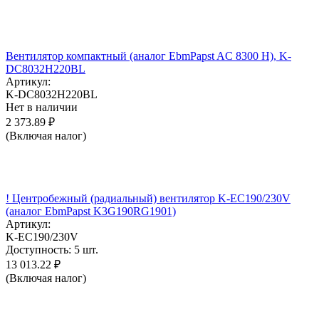
Вентилятор компактный (аналог EbmPapst AC 8300 H), K-
DC8032H220BL
Артикул:
K-DC8032H220BL
Нет в наличии
2 373.89
₽
(Включая налог)
! Центробежный (радиальный) вентилятор K-EC190/230V
(аналог EbmPapst K3G190RG1901)
Артикул:
K-EC190/230V
Доступность:
5 шт.
13 013.22
₽
(Включая налог)