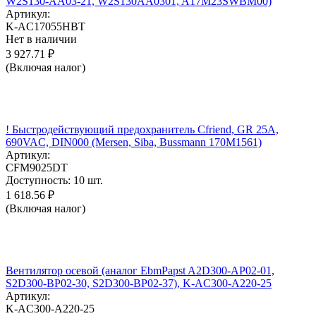
W2S130-AA03-21, W2S130AA0301, A17M23SWBM00)
Артикул:
K-AC17055HBT
Нет в наличии
3 927.71
₽
(Включая налог)
! Быстродействующий предохранитель Cfriend, GR 25А,
690VAC, DIN000 (Mersen, Siba, Bussmann 170M1561)
Артикул:
CFM9025DT
Доступность:
10 шт.
1 618.56
₽
(Включая налог)
Вентилятор осевой (аналог EbmPapst A2D300-AP02-01,
S2D300-BP02-30, S2D300-BP02-37), K-AC300-A220-25
Артикул:
K-AC300-A220-25