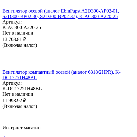
Вентилятор осевой (аналог EbmPapst A2D300-AP02-01,
S2D300-BP02-30, S2D300-BP02-37), K-AC300-A220-25
Артикул:
K-AC300-A220-25
Нет в наличии
13 703.81
₽
(Включая налог)
Вентилятор компактный осевой (аналог 6318/2HPR), K-
DC17251H48BL
Артикул:
K-DC17251H48BL
Нет в наличии
11 998.92
₽
(Включая налог)
Интернет магазин