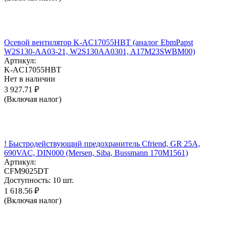
Осевой вентилятор K-AC17055HBT (аналог EbmPapst
W2S130-AA03-21, W2S130AA0301, A17M23SWBM00)
Артикул:
K-AC17055HBT
Нет в наличии
3 927.71
₽
(Включая налог)
! Быстродействующий предохранитель Cfriend, GR 25А,
690VAC, DIN000 (Mersen, Siba, Bussmann 170M1561)
Артикул:
CFM9025DT
Доступность:
10 шт.
1 618.56
₽
(Включая налог)