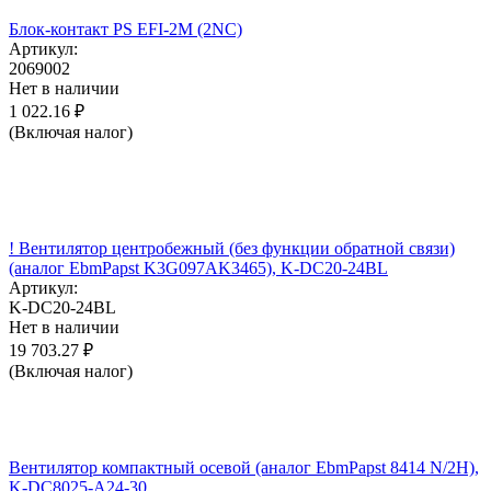
Блок-контакт PS EFI-2M (2NC)
Артикул:
2069002
Нет в наличии
1 022.16
₽
(Включая налог)
! Вентилятор центробежный (без функции обратной связи)
(аналог EbmPapst K3G097AK3465), K-DC20-24BL
Артикул:
K-DC20-24BL
Нет в наличии
19 703.27
₽
(Включая налог)
Вентилятор компактный осевой (аналог EbmPapst 8414 N/2H),
K-DC8025-A24-30