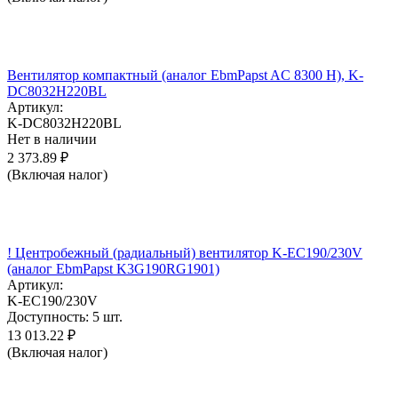
Вентилятор компактный (аналог EbmPapst AC 8300 H), K-
DC8032H220BL
Артикул:
K-DC8032H220BL
Нет в наличии
2 373.89
₽
(Включая налог)
! Центробежный (радиальный) вентилятор K-EC190/230V
(аналог EbmPapst K3G190RG1901)
Артикул:
K-EC190/230V
Доступность:
5 шт.
13 013.22
₽
(Включая налог)