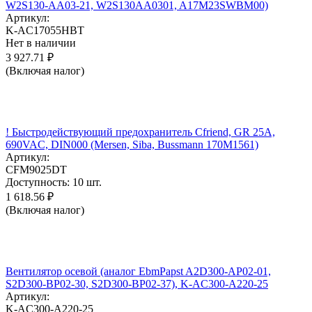
W2S130-AA03-21, W2S130AA0301, A17M23SWBM00)
Артикул:
K-AC17055HBT
Нет в наличии
3 927.71
₽
(Включая налог)
! Быстродействующий предохранитель Cfriend, GR 25А,
690VAC, DIN000 (Mersen, Siba, Bussmann 170M1561)
Артикул:
CFM9025DT
Доступность:
10 шт.
1 618.56
₽
(Включая налог)
Вентилятор осевой (аналог EbmPapst A2D300-AP02-01,
S2D300-BP02-30, S2D300-BP02-37), K-AC300-A220-25
Артикул:
K-AC300-A220-25