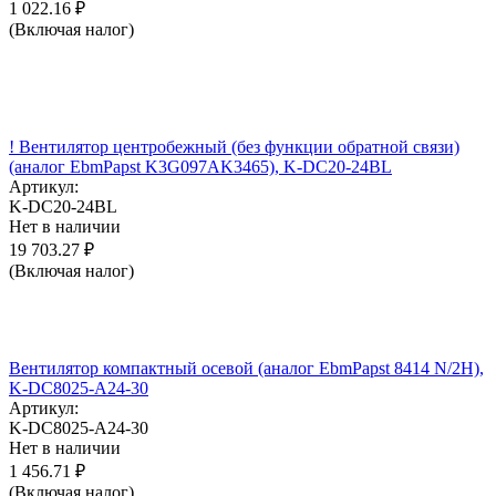
1 022.16
₽
(Включая налог)
! Вентилятор центробежный (без функции обратной связи)
(аналог EbmPapst K3G097AK3465), K-DC20-24BL
Артикул:
K-DC20-24BL
Нет в наличии
19 703.27
₽
(Включая налог)
Вентилятор компактный осевой (аналог EbmPapst 8414 N/2H),
K-DC8025-A24-30
Артикул:
K-DC8025-A24-30
Нет в наличии
1 456.71
₽
(Включая налог)