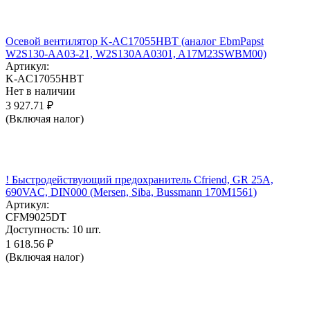
Осевой вентилятор K-AC17055HBT (аналог EbmPapst
W2S130-AA03-21, W2S130AA0301, A17M23SWBM00)
Артикул:
K-AC17055HBT
Нет в наличии
3 927.71
₽
(Включая налог)
! Быстродействующий предохранитель Cfriend, GR 25А,
690VAC, DIN000 (Mersen, Siba, Bussmann 170M1561)
Артикул:
CFM9025DT
Доступность:
10 шт.
1 618.56
₽
(Включая налог)