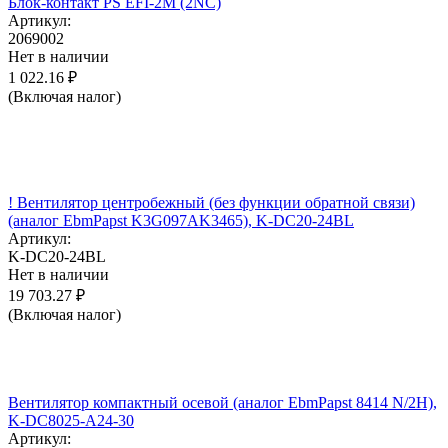
Блок-контакт PS EFI-2M (2NC)
Артикул:
2069002
Нет в наличии
1 022.16
₽
(Включая налог)
! Вентилятор центробежный (без функции обратной связи)
(аналог EbmPapst K3G097AK3465), K-DC20-24BL
Артикул:
K-DC20-24BL
Нет в наличии
19 703.27
₽
(Включая налог)
Вентилятор компактный осевой (аналог EbmPapst 8414 N/2H),
K-DC8025-A24-30
Артикул: