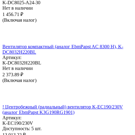
K-DC8025-A24-30
Нет в наличии
1 456.71
₽
(Включая налог)
Вентилятор компактный (аналог EbmPapst AC 8300 H), K-
DC8032H220BL
Артикул:
K-DC8032H220BL
Нет в наличии
2 373.89
₽
(Включая налог)
! Центробежный (радиальный) вентилятор K-EC190/230V
(аналог EbmPapst K3G190RG1901)
Артикул:
K-EC190/230V
Доступность:
5 шт.
13 013.22
₽