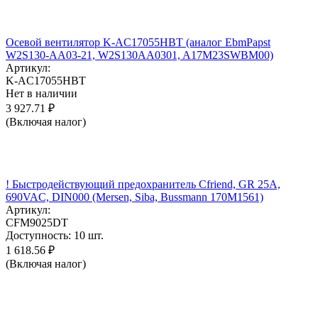
Осевой вентилятор K-AC17055HBT (аналог EbmPapst
W2S130-AA03-21, W2S130AA0301, A17M23SWBM00)
Артикул:
K-AC17055HBT
Нет в наличии
3 927.71
₽
(Включая налог)
! Быстродействующий предохранитель Cfriend, GR 25А,
690VAC, DIN000 (Mersen, Siba, Bussmann 170M1561)
Артикул:
CFM9025DT
Доступность:
10 шт.
1 618.56
₽
(Включая налог)