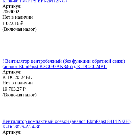
Блок-контакт PS EFI-2M (2NC)
Артикул:
2069002
Нет в наличии
1 022.16
₽
(Включая налог)
! Вентилятор центробежный (без функции обратной связи)
(аналог EbmPapst K3G097AK3465), K-DC20-24BL
Артикул:
K-DC20-24BL
Нет в наличии
19 703.27
₽
(Включая налог)
Вентилятор компактный осевой (аналог EbmPapst 8414 N/2H),
K-DC8025-A24-30
Артикул: