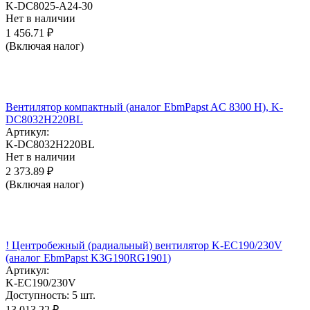
K-DC8025-A24-30
Нет в наличии
1 456.71
₽
(Включая налог)
Вентилятор компактный (аналог EbmPapst AC 8300 H), K-
DC8032H220BL
Артикул:
K-DC8032H220BL
Нет в наличии
2 373.89
₽
(Включая налог)
! Центробежный (радиальный) вентилятор K-EC190/230V
(аналог EbmPapst K3G190RG1901)
Артикул:
K-EC190/230V
Доступность:
5 шт.
13 013.22
₽