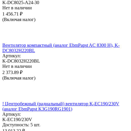
K-DC8025-A24-30
Нет в наличии
1 456.71
₽
(Включая налог)
Вентилятор компактный (аналог EbmPapst AC 8300 H), K-
DC8032H220BL
Артикул:
K-DC8032H220BL
Нет в наличии
2 373.89
₽
(Включая налог)
! Центробежный (радиальный) вентилятор K-EC190/230V
(аналог EbmPapst K3G190RG1901)
Артикул:
K-EC190/230V
Доступность:
5 шт.
13 013.22
₽