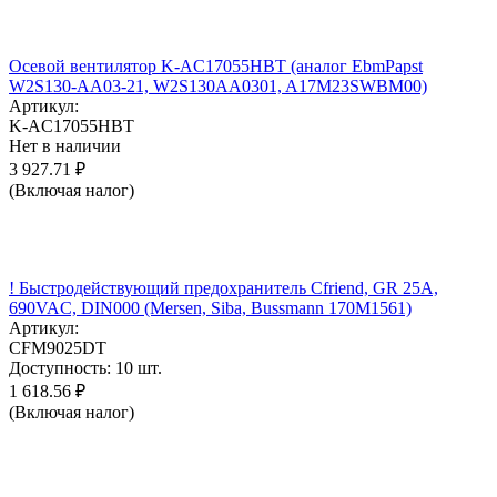
Осевой вентилятор K-AC17055HBT (аналог EbmPapst
W2S130-AA03-21, W2S130AA0301, A17M23SWBM00)
Артикул:
K-AC17055HBT
Нет в наличии
3 927.71
₽
(Включая налог)
! Быстродействующий предохранитель Cfriend, GR 25А,
690VAC, DIN000 (Mersen, Siba, Bussmann 170M1561)
Артикул:
CFM9025DT
Доступность:
10 шт.
1 618.56
₽
(Включая налог)