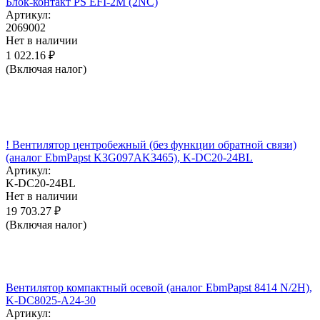
Блок-контакт PS EFI-2M (2NC)
Артикул:
2069002
Нет в наличии
1 022.16
₽
(Включая налог)
! Вентилятор центробежный (без функции обратной связи)
(аналог EbmPapst K3G097AK3465), K-DC20-24BL
Артикул:
K-DC20-24BL
Нет в наличии
19 703.27
₽
(Включая налог)
Вентилятор компактный осевой (аналог EbmPapst 8414 N/2H),
K-DC8025-A24-30
Артикул: