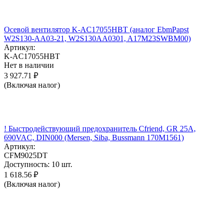
Осевой вентилятор K-AC17055HBT (аналог EbmPapst
W2S130-AA03-21, W2S130AA0301, A17M23SWBM00)
Артикул:
K-AC17055HBT
Нет в наличии
3 927.71
₽
(Включая налог)
! Быстродействующий предохранитель Cfriend, GR 25А,
690VAC, DIN000 (Mersen, Siba, Bussmann 170M1561)
Артикул:
CFM9025DT
Доступность:
10 шт.
1 618.56
₽
(Включая налог)