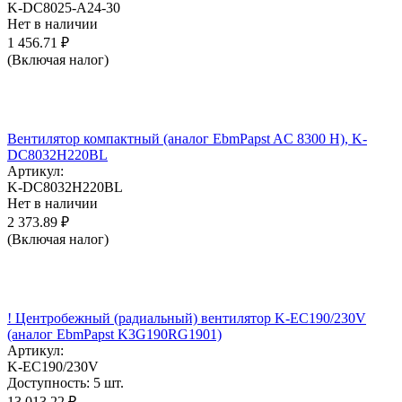
K-DC8025-A24-30
Нет в наличии
1 456.71
₽
(Включая налог)
Вентилятор компактный (аналог EbmPapst AC 8300 H), K-
DC8032H220BL
Артикул:
K-DC8032H220BL
Нет в наличии
2 373.89
₽
(Включая налог)
! Центробежный (радиальный) вентилятор K-EC190/230V
(аналог EbmPapst K3G190RG1901)
Артикул:
K-EC190/230V
Доступность:
5 шт.
13 013.22
₽