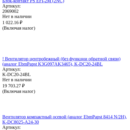
Блок-контакт PS EFI-2M (2NC)
Артикул:
2069002
Нет в наличии
1 022.16
₽
(Включая налог)
! Вентилятор центробежный (без функции обратной связи)
(аналог EbmPapst K3G097AK3465), K-DC20-24BL
Артикул:
K-DC20-24BL
Нет в наличии
19 703.27
₽
(Включая налог)
Вентилятор компактный осевой (аналог EbmPapst 8414 N/2H),
K-DC8025-A24-30
Артикул: