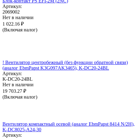
Блок-контакт PS EFI-2M (2NC)
Артикул:
2069002
Нет в наличии
1 022.16
₽
(Включая налог)
! Вентилятор центробежный (без функции обратной связи)
(аналог EbmPapst K3G097AK3465), K-DC20-24BL
Артикул:
K-DC20-24BL
Нет в наличии
19 703.27
₽
(Включая налог)
Вентилятор компактный осевой (аналог EbmPapst 8414 N/2H),
K-DC8025-A24-30
Артикул: