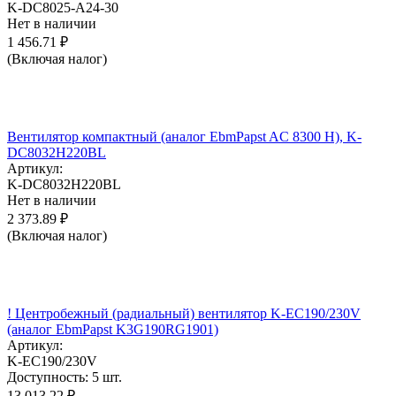
K-DC8025-A24-30
Нет в наличии
1 456.71
₽
(Включая налог)
Вентилятор компактный (аналог EbmPapst AC 8300 H), K-
DC8032H220BL
Артикул:
K-DC8032H220BL
Нет в наличии
2 373.89
₽
(Включая налог)
! Центробежный (радиальный) вентилятор K-EC190/230V
(аналог EbmPapst K3G190RG1901)
Артикул:
K-EC190/230V
Доступность:
5 шт.
13 013.22
₽