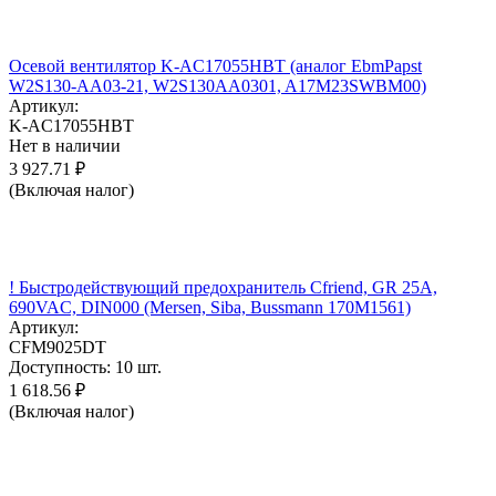
Осевой вентилятор K-AC17055HBT (аналог EbmPapst
W2S130-AA03-21, W2S130AA0301, A17M23SWBM00)
Артикул:
K-AC17055HBT
Нет в наличии
3 927.71
₽
(Включая налог)
! Быстродействующий предохранитель Cfriend, GR 25А,
690VAC, DIN000 (Mersen, Siba, Bussmann 170M1561)
Артикул:
CFM9025DT
Доступность:
10 шт.
1 618.56
₽
(Включая налог)