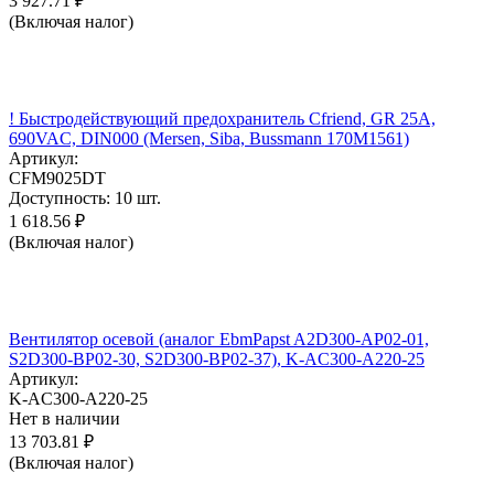
3 927.71
₽
(Включая налог)
! Быстродействующий предохранитель Cfriend, GR 25А,
690VAC, DIN000 (Mersen, Siba, Bussmann 170M1561)
Артикул:
CFM9025DT
Доступность:
10 шт.
1 618.56
₽
(Включая налог)
Вентилятор осевой (аналог EbmPapst A2D300-AP02-01,
S2D300-BP02-30, S2D300-BP02-37), K-AC300-A220-25
Артикул:
K-AC300-A220-25
Нет в наличии
13 703.81
₽
(Включая налог)