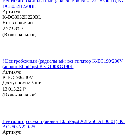
Вентилятор компактный (аналог EbmPapst AC 8300 H), K-
DC8032H220BL
Артикул:
K-DC8032H220BL
Нет в наличии
2 373.89
₽
(Включая налог)
! Центробежный (радиальный) вентилятор K-EC190/230V
(аналог EbmPapst K3G190RG1901)
Артикул:
K-EC190/230V
Доступность:
5 шт.
13 013.22
₽
(Включая налог)
Вентилятор осевой (аналог EbmPapst A2E250-AL06-01), K-
AC250-A220-25
Артикул: