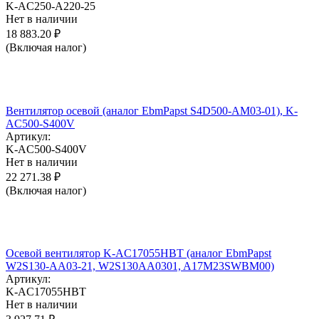
K-AC250-A220-25
Нет в наличии
18 883.20
₽
(Включая налог)
Вентилятор осевой (аналог EbmPapst S4D500-AM03-01), K-
AC500-S400V
Артикул:
K-AC500-S400V
Нет в наличии
22 271.38
₽
(Включая налог)
Осевой вентилятор K-AC17055HBT (аналог EbmPapst
W2S130-AA03-21, W2S130AA0301, A17M23SWBM00)
Артикул:
K-AC17055HBT
Нет в наличии