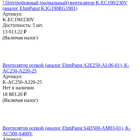
! Центробежный (радиальный) вентилятор K-EC190/230V
(аналог EbmPapst K3G190RG1901)
Артикул:
K-EC190/230V
Доступность:
5 шт.
13 013.22
₽
(Включая налог)
Вентилятор осевой (аналог EbmPapst A2E250-AL06-01), K-
AC250-A220-25
Артикул:
K-AC250-A220-25
Нет в наличии
18 883.20
₽
(Включая налог)
Вентилятор осевой (аналог EbmPapst S4D500-AM03-01), K-
AC500-S400V
Артикул: