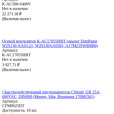
K-AC500-S400V
Нет в наличии
22 271.38
₽
(Включая налог)
Осевой вентилятор K-AC17055HBT (аналог EbmPapst
W2S130-AA03-21, W2S130AA0301, A17M23SWBM00)
Артикул:
K-AC17055HBT
Нет в наличии
3 927.71
₽
(Включая налог)
! Быстродействующий предохранитель Cfriend, GR 25А,
690VAC, DIN000 (Mersen, Siba, Bussmann 170M1561)
Артикул:
CFM9025DT
Доступность:
10 шт.