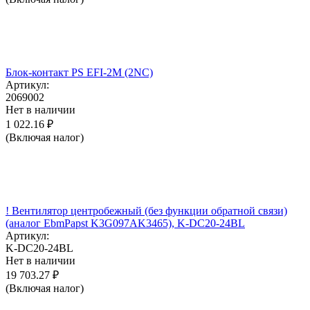
Блок-контакт PS EFI-2M (2NC)
Артикул:
2069002
Нет в наличии
1 022.16
₽
(Включая налог)
! Вентилятор центробежный (без функции обратной связи)
(аналог EbmPapst K3G097AK3465), K-DC20-24BL
Артикул:
K-DC20-24BL
Нет в наличии
19 703.27
₽
(Включая налог)