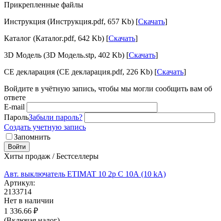
Прикрепленные файлы
Инструкция (Инструкция.pdf, 657 Kb) [
Скачать
]
Каталог (Каталог.pdf, 642 Kb) [
Скачать
]
3D Модель (3D Модель.stp, 402 Kb) [
Скачать
]
CE декларация (CE декларация.pdf, 226 Kb) [
Скачать
]
Войдите в учётную запись, чтобы мы могли сообщить вам об
ответе
E-mail
Пароль
Забыли пароль?
Создать учетную запись
Запомнить
Войти
Хиты продаж / Бестселлеры
Авт. выключатель ETIMAT 10 2p C 10А (10 kA)
Артикул:
2133714
Нет в наличии
1 336.66
₽
(Включая налог)