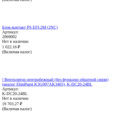
Блок-контакт PS EFI-2M (2NC)
Артикул:
2069002
Нет в наличии
1 022.16
₽
(Включая налог)
! Вентилятор центробежный (без функции обратной связи)
(аналог EbmPapst K3G097AK3465), K-DC20-24BL
Артикул:
K-DC20-24BL
Нет в наличии
19 703.27
₽
(Включая налог)