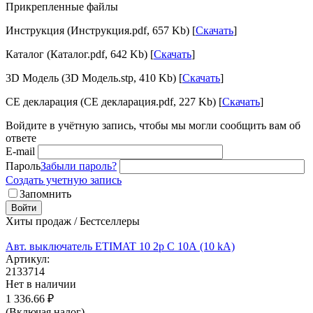
Прикрепленные файлы
Инструкция (Инструкция.pdf, 657 Kb) [
Скачать
]
Каталог (Каталог.pdf, 642 Kb) [
Скачать
]
3D Модель (3D Модель.stp, 410 Kb) [
Скачать
]
CE декларация (CE декларация.pdf, 227 Kb) [
Скачать
]
Войдите в учётную запись, чтобы мы могли сообщить вам об
ответе
E-mail
Пароль
Забыли пароль?
Создать учетную запись
Запомнить
Войти
Хиты продаж / Бестселлеры
Авт. выключатель ETIMAT 10 2p C 10А (10 kA)
Артикул:
2133714
Нет в наличии
1 336.66
₽
(Включая налог)