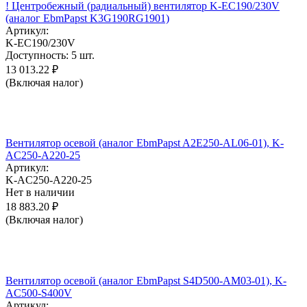
! Центробежный (радиальный) вентилятор K-EC190/230V
(аналог EbmPapst K3G190RG1901)
Артикул:
K-EC190/230V
Доступность:
5 шт.
13 013.22
₽
(Включая налог)
Вентилятор осевой (аналог EbmPapst A2E250-AL06-01), K-
AC250-A220-25
Артикул:
K-AC250-A220-25
Нет в наличии
18 883.20
₽
(Включая налог)
Вентилятор осевой (аналог EbmPapst S4D500-AM03-01), K-
AC500-S400V
Артикул: