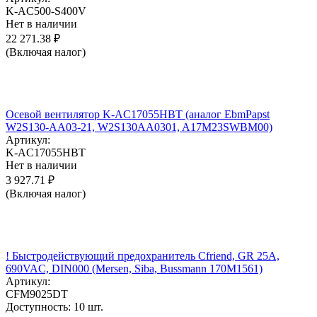
K-AC500-S400V
Нет в наличии
22 271.38
₽
(Включая налог)
Осевой вентилятор K-AC17055HBT (аналог EbmPapst
W2S130-AA03-21, W2S130AA0301, A17M23SWBM00)
Артикул:
K-AC17055HBT
Нет в наличии
3 927.71
₽
(Включая налог)
! Быстродействующий предохранитель Cfriend, GR 25А,
690VAC, DIN000 (Mersen, Siba, Bussmann 170M1561)
Артикул:
CFM9025DT
Доступность:
10 шт.