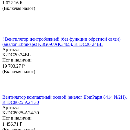
1 022.16
₽
(Включая налог)
! Вентилятор центробежный (без функции обратной связи)
(аналог EbmPapst K3G097AK3465), K-DC20-24BL
Артикул:
K-DC20-24BL
Нет в наличии
19 703.27
₽
(Включая налог)
Вентилятор компактный осевой (аналог EbmPapst 8414 N/2H),
K-DC8025-A24-30
Артикул:
K-DC8025-A24-30
Нет в наличии
1 456.71
₽
(Включая налог)