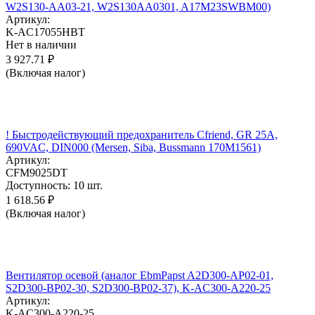
W2S130-AA03-21, W2S130AA0301, A17M23SWBM00)
Артикул:
K-AC17055HBT
Нет в наличии
3 927.71
₽
(Включая налог)
! Быстродействующий предохранитель Cfriend, GR 25А,
690VAC, DIN000 (Mersen, Siba, Bussmann 170M1561)
Артикул:
CFM9025DT
Доступность:
10 шт.
1 618.56
₽
(Включая налог)
Вентилятор осевой (аналог EbmPapst A2D300-AP02-01,
S2D300-BP02-30, S2D300-BP02-37), K-AC300-A220-25
Артикул:
K-AC300-A220-25