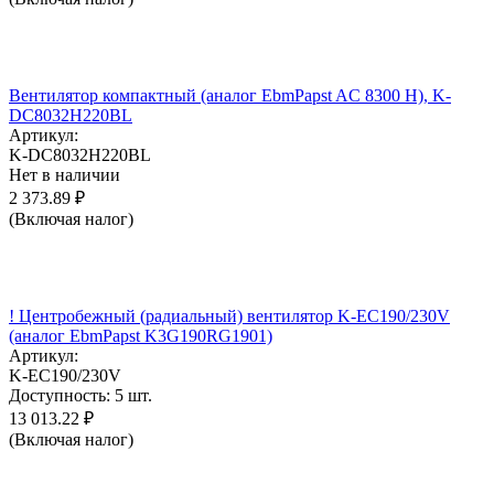
Вентилятор компактный (аналог EbmPapst AC 8300 H), K-
DC8032H220BL
Артикул:
K-DC8032H220BL
Нет в наличии
2 373.89
₽
(Включая налог)
! Центробежный (радиальный) вентилятор K-EC190/230V
(аналог EbmPapst K3G190RG1901)
Артикул:
K-EC190/230V
Доступность:
5 шт.
13 013.22
₽
(Включая налог)