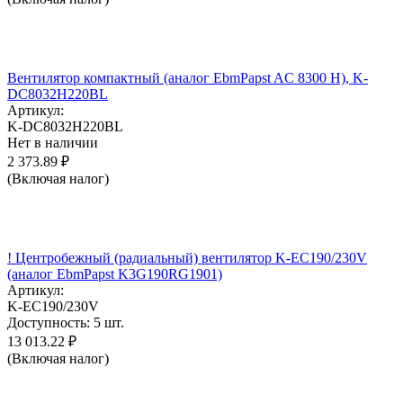
Вентилятор компактный (аналог EbmPapst AC 8300 H), K-
DC8032H220BL
Артикул:
K-DC8032H220BL
Нет в наличии
2 373.89
₽
(Включая налог)
! Центробежный (радиальный) вентилятор K-EC190/230V
(аналог EbmPapst K3G190RG1901)
Артикул:
K-EC190/230V
Доступность:
5 шт.
13 013.22
₽
(Включая налог)