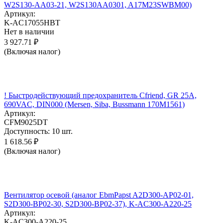
W2S130-AA03-21, W2S130AA0301, A17M23SWBM00)
Артикул:
K-AC17055HBT
Нет в наличии
3 927.71
₽
(Включая налог)
! Быстродействующий предохранитель Cfriend, GR 25А,
690VAC, DIN000 (Mersen, Siba, Bussmann 170M1561)
Артикул:
CFM9025DT
Доступность:
10 шт.
1 618.56
₽
(Включая налог)
Вентилятор осевой (аналог EbmPapst A2D300-AP02-01,
S2D300-BP02-30, S2D300-BP02-37), K-AC300-A220-25
Артикул:
K-AC300-A220-25