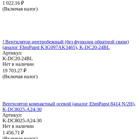
1 022.16
₽
(Включая налог)
! Вентилятор центробежный (без функции обратной связи)
(аналог EbmPapst K3G097AK3465), K-DC20-24BL
Артикул:
K-DC20-24BL
Нет в наличии
19 703.27
₽
(Включая налог)
Вентилятор компактный осевой (аналог EbmPapst 8414 N/2H),
K-DC8025-A24-30
Артикул:
K-DC8025-A24-30
Нет в наличии
1 456.71
₽
(Включая налог)