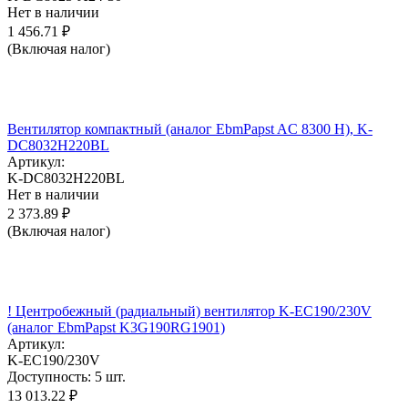
Нет в наличии
1 456.71
₽
(Включая налог)
Вентилятор компактный (аналог EbmPapst AC 8300 H), K-
DC8032H220BL
Артикул:
K-DC8032H220BL
Нет в наличии
2 373.89
₽
(Включая налог)
! Центробежный (радиальный) вентилятор K-EC190/230V
(аналог EbmPapst K3G190RG1901)
Артикул:
K-EC190/230V
Доступность:
5 шт.
13 013.22
₽