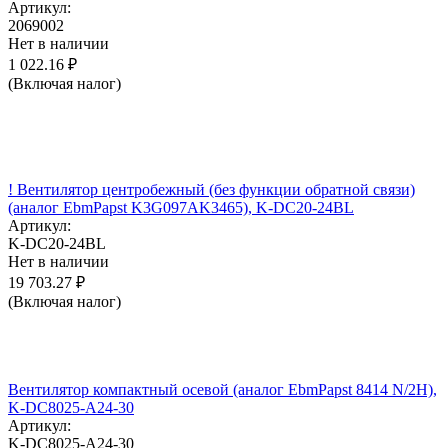
Артикул:
2069002
Нет в наличии
1 022.16
₽
(Включая налог)
! Вентилятор центробежный (без функции обратной связи)
(аналог EbmPapst K3G097AK3465), K-DC20-24BL
Артикул:
K-DC20-24BL
Нет в наличии
19 703.27
₽
(Включая налог)
Вентилятор компактный осевой (аналог EbmPapst 8414 N/2H),
K-DC8025-A24-30
Артикул:
K-DC8025-A24-30