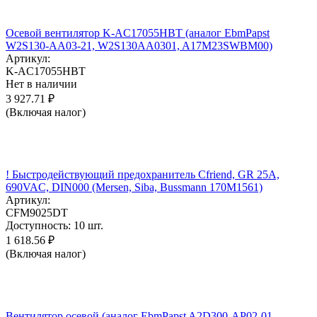
Осевой вентилятор K-AC17055HBT (аналог EbmPapst
W2S130-AA03-21, W2S130AA0301, A17M23SWBM00)
Артикул:
K-AC17055HBT
Нет в наличии
3 927.71
₽
(Включая налог)
! Быстродействующий предохранитель Cfriend, GR 25А,
690VAC, DIN000 (Mersen, Siba, Bussmann 170M1561)
Артикул:
CFM9025DT
Доступность:
10 шт.
1 618.56
₽
(Включая налог)
Вентилятор осевой (аналог EbmPapst A2D300-AP02-01,