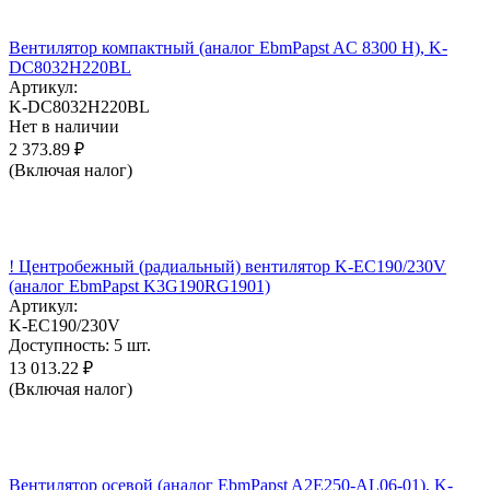
Вентилятор компактный (аналог EbmPapst AC 8300 H), K-
DC8032H220BL
Артикул:
K-DC8032H220BL
Нет в наличии
2 373.89
₽
(Включая налог)
! Центробежный (радиальный) вентилятор K-EC190/230V
(аналог EbmPapst K3G190RG1901)
Артикул:
K-EC190/230V
Доступность:
5 шт.
13 013.22
₽
(Включая налог)
Вентилятор осевой (аналог EbmPapst A2E250-AL06-01), K-