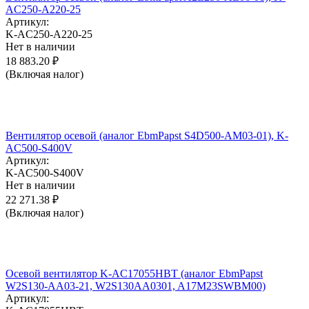
AC250-A220-25
Артикул:
K-AC250-A220-25
Нет в наличии
18 883.20
₽
(Включая налог)
Вентилятор осевой (аналог EbmPapst S4D500-AM03-01), K-
AC500-S400V
Артикул:
K-AC500-S400V
Нет в наличии
22 271.38
₽
(Включая налог)
Осевой вентилятор K-AC17055HBT (аналог EbmPapst
W2S130-AA03-21, W2S130AA0301, A17M23SWBM00)
Артикул: