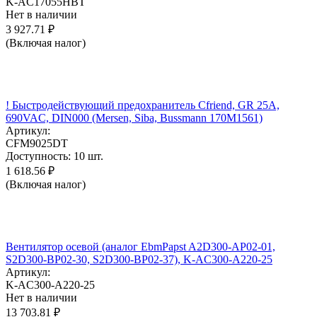
K-AC17055HBT
Нет в наличии
3 927.71
₽
(Включая налог)
! Быстродействующий предохранитель Cfriend, GR 25А,
690VAC, DIN000 (Mersen, Siba, Bussmann 170M1561)
Артикул:
CFM9025DT
Доступность:
10 шт.
1 618.56
₽
(Включая налог)
Вентилятор осевой (аналог EbmPapst A2D300-AP02-01,
S2D300-BP02-30, S2D300-BP02-37), K-AC300-A220-25
Артикул:
K-AC300-A220-25
Нет в наличии
13 703.81
₽