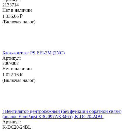
2133714
Нет в наличии
1 336.66
₽
(Включая налог)
Блок-контакт PS EFI-2M (2NC)
Артикул:
2069002
Нет в наличии
1 022.16
₽
(Включая налог)
! Вентилятор центробежный (без функции обратной связи)
(аналог EbmPapst K3G097AK3465), K-DC20-24BL
Артикул:
K-DC20-24BL