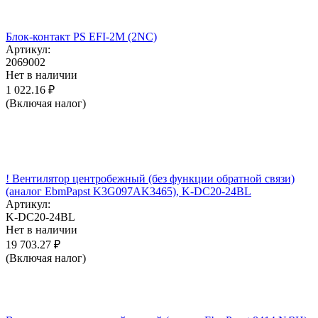
Блок-контакт PS EFI-2M (2NC)
Артикул:
2069002
Нет в наличии
1 022.16
₽
(Включая налог)
! Вентилятор центробежный (без функции обратной связи)
(аналог EbmPapst K3G097AK3465), K-DC20-24BL
Артикул:
K-DC20-24BL
Нет в наличии
19 703.27
₽
(Включая налог)