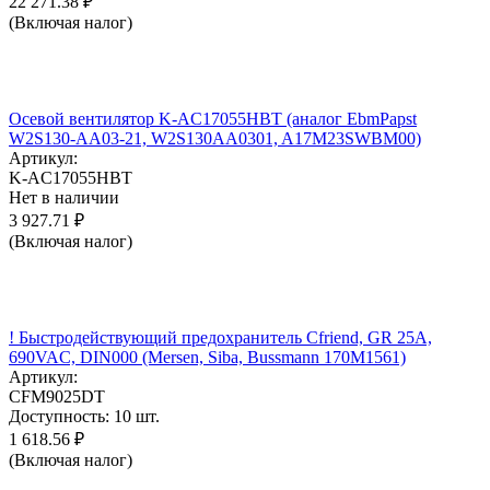
22 271.38
₽
(Включая налог)
Осевой вентилятор K-AC17055HBT (аналог EbmPapst
W2S130-AA03-21, W2S130AA0301, A17M23SWBM00)
Артикул:
K-AC17055HBT
Нет в наличии
3 927.71
₽
(Включая налог)
! Быстродействующий предохранитель Cfriend, GR 25А,
690VAC, DIN000 (Mersen, Siba, Bussmann 170M1561)
Артикул:
CFM9025DT
Доступность:
10 шт.
1 618.56
₽
(Включая налог)