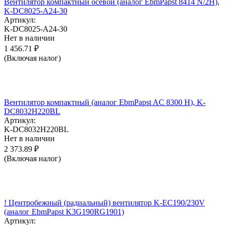
Вентилятор компактный осевой (аналог EbmPapst 8414 N/2H),
K-DC8025-A24-30
Артикул:
K-DC8025-A24-30
Нет в наличии
1 456.71
₽
(Включая налог)
Вентилятор компактный (аналог EbmPapst AC 8300 H), K-
DC8032H220BL
Артикул:
K-DC8032H220BL
Нет в наличии
2 373.89
₽
(Включая налог)
! Центробежный (радиальный) вентилятор K-EC190/230V
(аналог EbmPapst K3G190RG1901)
Артикул: