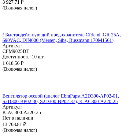
3 927.71
₽
(Включая налог)
! Быстродействующий предохранитель Cfriend, GR 25А,
690VAC, DIN000 (Mersen, Siba, Bussmann 170M1561)
Артикул:
CFM9025DT
Доступность:
10 шт.
1 618.56
₽
(Включая налог)
Вентилятор осевой (аналог EbmPapst A2D300-AP02-01,
S2D300-BP02-30, S2D300-BP02-37), K-AC300-A220-25
Артикул:
K-AC300-A220-25
Нет в наличии
13 703.81
₽
(Включая налог)