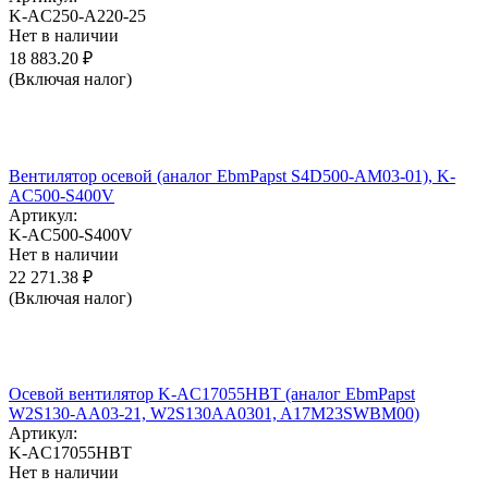
K-AC250-A220-25
Нет в наличии
18 883.20
₽
(Включая налог)
Вентилятор осевой (аналог EbmPapst S4D500-AM03-01), K-
AC500-S400V
Артикул:
K-AC500-S400V
Нет в наличии
22 271.38
₽
(Включая налог)
Осевой вентилятор K-AC17055HBT (аналог EbmPapst
W2S130-AA03-21, W2S130AA0301, A17M23SWBM00)
Артикул:
K-AC17055HBT
Нет в наличии