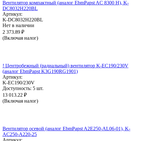
Вентилятор компактный (аналог EbmPapst AC 8300 H), K-
DC8032H220BL
Артикул:
K-DC8032H220BL
Нет в наличии
2 373.89
₽
(Включая налог)
! Центробежный (радиальный) вентилятор K-EC190/230V
(аналог EbmPapst K3G190RG1901)
Артикул:
K-EC190/230V
Доступность:
5 шт.
13 013.22
₽
(Включая налог)
Вентилятор осевой (аналог EbmPapst A2E250-AL06-01), K-
AC250-A220-25
Артикул: