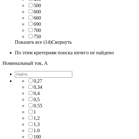
500
600
660
690
700
750
Показать все (14)
Свернуть
По этим критериям поиска ничего не найдено
Номинальный ток, А
0,27
0,34
0,4
0,5
0.55
1
1,2
1,3
1.0
100